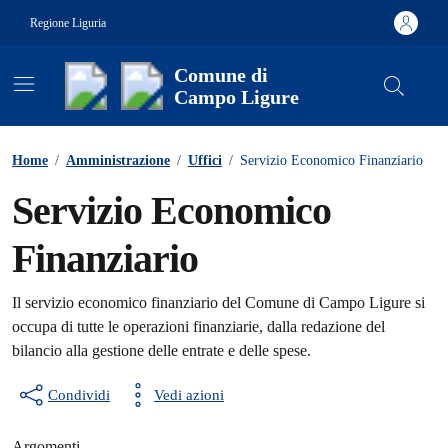
Vai ai contenuti
Vai al footer
Regione Liguria
Comune di
Campo Ligure
Contenuti in evidenza
Home
/
Amministrazione
/
Uffici
/
Servizio Economico Finanziario
Servizio Economico
Finanziario
Il servizio economico finanziario del Comune di Campo Ligure si
occupa di tutte le operazioni finanziarie, dalla redazione del
bilancio alla gestione delle entrate e delle spese.
Condividi
Vedi azioni
Argomenti