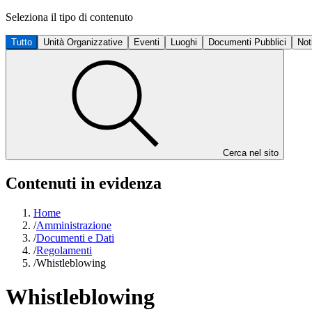
Seleziona il tipo di contenuto
Tutto
Unità Organizzative
Eventi
Luoghi
Documenti Pubblici
Not
Cerca nel sito
Contenuti in evidenza
Home
/
Amministrazione
/
Documenti e Dati
/
Regolamenti
/
Whistleblowing
Whistleblowing