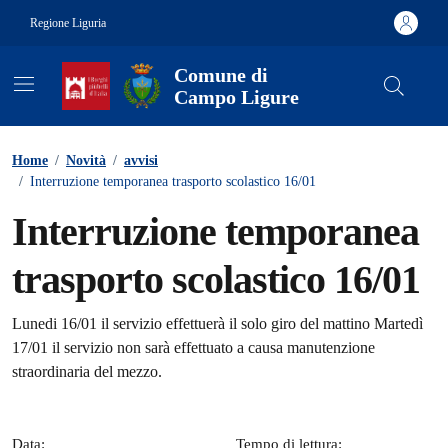
Vai ai contenuti
Vai al footer
Regione Liguria
Comune di
Campo Ligure
Contenuti in evidenza
Home
/
Novità
/
avvisi
/
Interruzione temporanea trasporto scolastico 16/01
Interruzione temporanea
trasporto scolastico 16/01
Dettagli della notizia
Lunedi 16/01 il servizio effettuerà il solo giro del mattino Martedì
17/01 il servizio non sarà effettuato a causa manutenzione
straordinaria del mezzo.
Data:
Tempo di lettura: