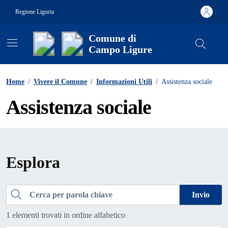
Vai ai contenuti
Vai al footer
Regione Liguria
Comune di
Campo Ligure
Contenuti in evidenza
Home
/
Vivere il Comune
/
Informazioni Utili
/
Assistenza sociale
Assistenza sociale
Esplora
Cerca
Invio
1 elementi trovati in ordine alfabetico