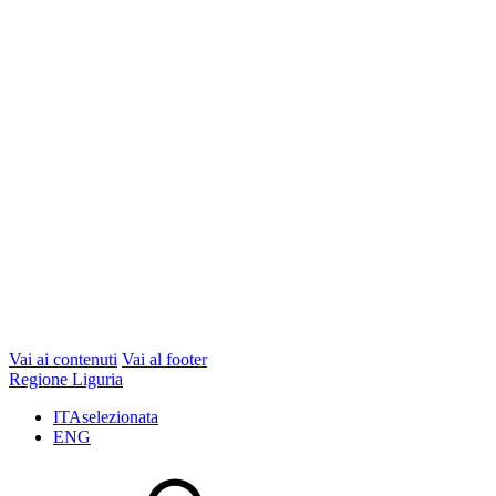
Vai ai contenuti
Vai al footer
Regione Liguria
ITA
selezionata
ENG