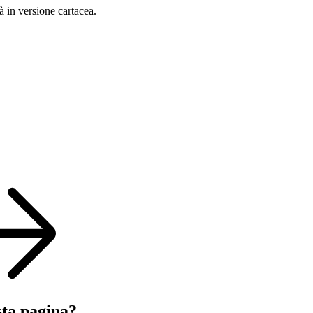
à in versione cartacea.
sta pagina?