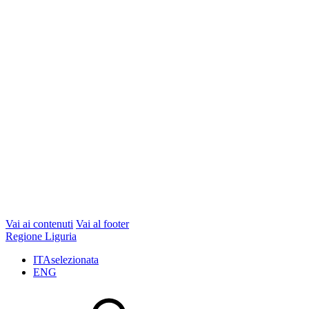
Vai ai contenuti
Vai al footer
Regione Liguria
ITA
selezionata
ENG