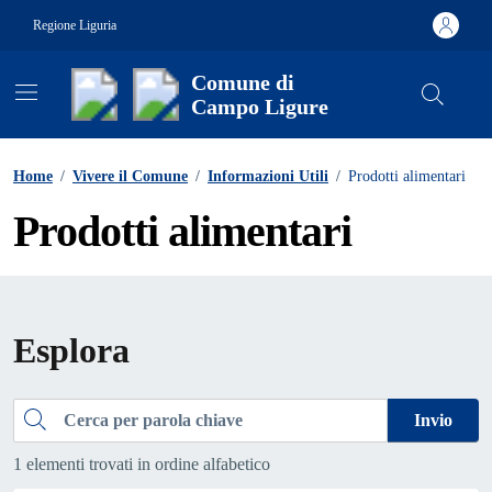
Vai ai contenuti
Vai al footer
Regione Liguria
Comune di
Campo Ligure
Contenuti in evidenza
Home
/
Vivere il Comune
/
Informazioni Utili
/
Prodotti alimentari
Prodotti alimentari
Esplora
Cerca
Invio
1 elementi trovati in ordine alfabetico