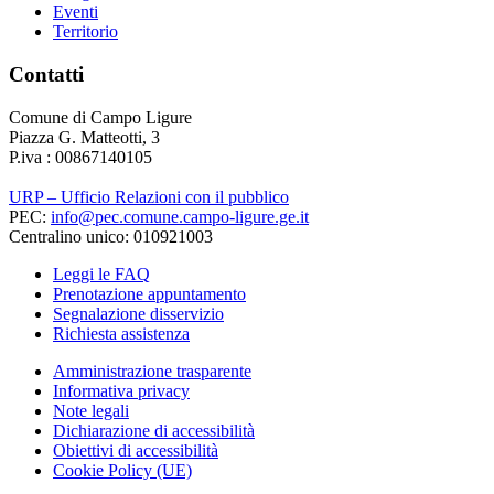
Eventi
Territorio
Contatti
Comune di Campo Ligure
Piazza G. Matteotti, 3
P.iva : 00867140105
URP – Ufficio Relazioni con il pubblico
PEC:
info@pec.comune.campo-ligure.ge.it
Centralino unico: 010921003
Leggi le FAQ
Prenotazione appuntamento
Segnalazione disservizio
Richiesta assistenza
Amministrazione trasparente
Informativa privacy
Note legali
Dichiarazione di accessibilità
Obiettivi di accessibilità
Cookie Policy (UE)