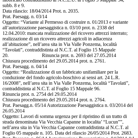
subb. 8 e 9.
Data rilascio: 18/04/2014 Prot. n. 2035.
Prat. Paesagg. n. 03/14
Oggetto: “Variante al Permesso di costruire n. 01/2013 e variante
all’autorizzazione paesaggistica n. 03/10 prot. n. 2338 del
12.04.2010: mancata realizzazione del ricovero attrezzi interrato;
realizzazione di un ricovero attrezzi agricoli in adiacenza
all’abitazione”, nell’area sita in Via Valle Ponzema, località
“Tavolati”, contraddistinta al N.C.T. al Foglio 15 Mappale
20. Rinuncia prot. n. 2693 del 27.05.2014
Chiusura procedimento del 29.05.2014 prot. n. 2761.
Prat. Paesagg. n. 04/14
Oggetto: “Realizzazione di un fabbricato unifamiliare per la
conduzione del fondo agricolo-boschivo ai sensi art. 24 L.R.
16/2008”, nell’area sita in Via Valle Ponzema, località “Tavolati”,
contraddistinta al N.C.T. al Foglio 15 Mappale 96.
Rinuncia prot. n. 2754 del 29.05.2014
Chiusura procedimento del 29.05.2014 prot. n. 2764.
Prat. Paesagg.n. 05/14 Autorizzazione Paesaggistica n. 03/2014 del
26.05.2014
Oggetto: Lavori di somma urgenza per il ripristino di un tratto di
strada denominata Via Vecchia Capanne in localita’ “Lucun””,
nell’area sita in Via Vecchia Capanne contraddistinta al N.C.T. al
Foglio 05 mappale n. 105. Data del rilascio 26/05/2014 Prot. 2683.