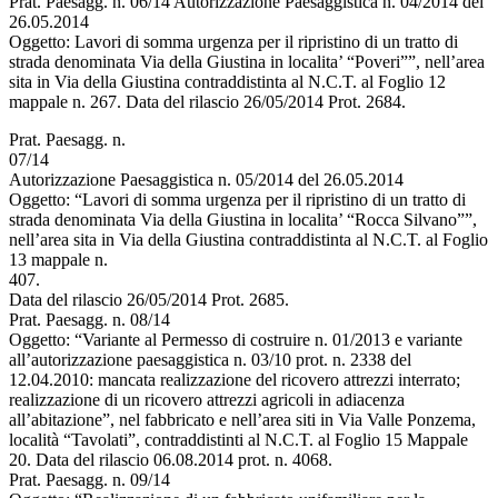
Prat. Paesagg. n. 06/14 Autorizzazione Paesaggistica n. 04/2014 del
26.05.2014
Oggetto: Lavori di somma urgenza per il ripristino di un tratto di
strada denominata Via della Giustina in localita’ “Poveri””, nell’area
sita in Via della Giustina contraddistinta al N.C.T. al Foglio 12
mappale n. 267. Data del rilascio 26/05/2014 Prot. 2684.
Prat. Paesagg. n.
07/14
Autorizzazione Paesaggistica n. 05/2014 del 26.05.2014
Oggetto: “Lavori di somma urgenza per il ripristino di un tratto di
strada denominata Via della Giustina in localita’ “Rocca Silvano””,
nell’area sita in Via della Giustina contraddistinta al N.C.T. al Foglio
13 mappale n.
407.
Data del rilascio 26/05/2014 Prot. 2685.
Prat. Paesagg. n. 08/14
Oggetto: “Variante al Permesso di costruire n. 01/2013 e variante
all’autorizzazione paesaggistica n. 03/10 prot. n. 2338 del
12.04.2010: mancata realizzazione del ricovero attrezzi interrato;
realizzazione di un ricovero attrezzi agricoli in adiacenza
all’abitazione”, nel fabbricato e nell’area siti in Via Valle Ponzema,
località “Tavolati”, contraddistinti al N.C.T. al Foglio 15 Mappale
20. Data del rilascio 06.08.2014 prot. n. 4068.
Prat. Paesagg. n. 09/14