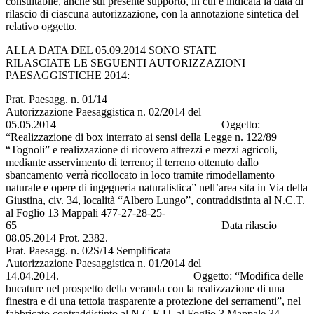
consultabile, anche sul presente supporto, in cui è indicata la data di
rilascio di ciascuna autorizzazione, con la annotazione sintetica del
relativo oggetto.
ALLA DATA DEL 05.09.2014 SONO STATE
RILASCIATE LE SEGUENTI AUTORIZZAZIONI
PAESAGGISTICHE 2014:
Prat. Paesagg. n. 01/14
Autorizzazione Paesaggistica n. 02/2014 del
05.05.2014 Oggetto:
“Realizzazione di box interrato ai sensi della Legge n. 122/89
“Tognoli” e realizzazione di ricovero attrezzi e mezzi agricoli,
mediante asservimento di terreno; il terreno ottenuto dallo
sbancamento verrà ricollocato in loco tramite rimodellamento
naturale e opere di ingegneria naturalistica” nell’area sita in Via della
Giustina, civ. 34, località “Albero Lungo”, contraddistinta al N.C.T.
al Foglio 13 Mappali 477-27-28-25-
65 Data rilascio
08.05.2014 Prot. 2382.
Prat. Paesagg. n. 02S/14 Semplificata
Autorizzazione Paesaggistica n. 01/2014 del
14.04.2014. Oggetto: “Modifica delle
bucature nel prospetto della veranda con la realizzazione di una
finestra e di una tettoia trasparente a protezione dei serramenti”, nel
fabbricato contraddistinto al N.C.E.U. al Foglio 3 Mappale 34,