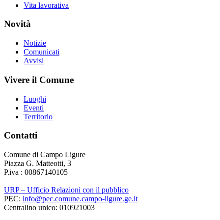
Vita lavorativa
Novità
Notizie
Comunicati
Avvisi
Vivere il Comune
Luoghi
Eventi
Territorio
Contatti
Comune di Campo Ligure
Piazza G. Matteotti, 3
P.iva : 00867140105
URP – Ufficio Relazioni con il pubblico
PEC:
info@pec.comune.campo-ligure.ge.it
Centralino unico: 010921003