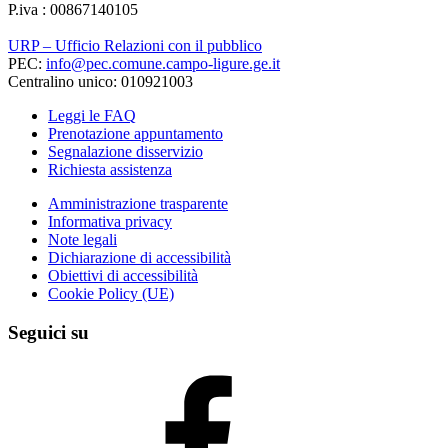
P.iva : 00867140105
URP – Ufficio Relazioni con il pubblico
PEC:
info@pec.comune.campo-ligure.ge.it
Centralino unico: 010921003
Leggi le FAQ
Prenotazione appuntamento
Segnalazione disservizio
Richiesta assistenza
Amministrazione trasparente
Informativa privacy
Note legali
Dichiarazione di accessibilità
Obiettivi di accessibilità
Cookie Policy (UE)
Seguici su