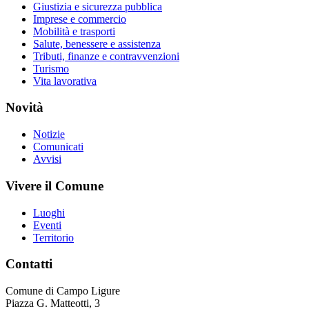
Giustizia e sicurezza pubblica
Imprese e commercio
Mobilità e trasporti
Salute, benessere e assistenza
Tributi, finanze e contravvenzioni
Turismo
Vita lavorativa
Novità
Notizie
Comunicati
Avvisi
Vivere il Comune
Luoghi
Eventi
Territorio
Contatti
Comune di Campo Ligure
Piazza G. Matteotti, 3