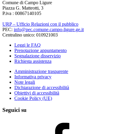
Comune di Campo Ligure
Piazza G. Matteotti, 3
P.iva : 00867140105
URP – Ufficio Relazioni con il pubblico
PEC:
info@pec.comune.campo-ligure.ge.it
Centralino unico: 010921003
Leggi le FAQ
Prenotazione appuntamento
Segnalazione disservizio
Richiesta assistenza
Amministrazione trasparente
Informativa privacy
Note legali
Dichiarazione di accessibilità
Obiettivi di accessibilità
Cookie Policy (UE)
Seguici su