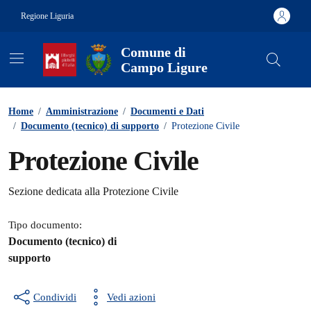
Vai ai contenuti
Vai al footer
Regione Liguria
Comune di
Campo Ligure
Contenuti in evidenza
Home
/
Amministrazione
/
Documenti e Dati
/
Documento (tecnico) di supporto
/
Protezione Civile
Protezione Civile
Dettagli del documento
Sezione dedicata alla Protezione Civile
Tipo documento:
Documento (tecnico) di
supporto
Condividi
Vedi azioni