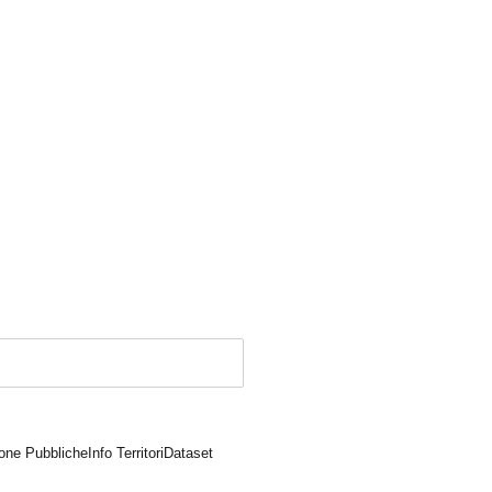
one Pubbliche
Info Territori
Dataset