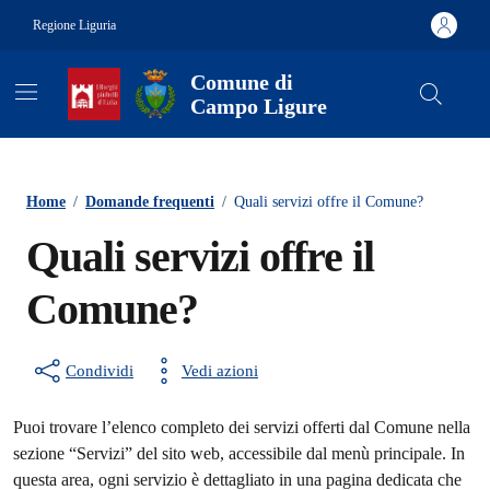
Vai ai contenuti
Vai al footer
Regione Liguria
Comune di
Campo Ligure
Contenuti in evidenza
Home
/
Domande frequenti
/
Quali servizi offre il Comune?
Quali servizi offre il
Comune?
Condividi
Vedi azioni
Puoi trovare l’elenco completo dei servizi offerti dal Comune nella
sezione “Servizi” del sito web, accessibile dal menù principale. In
questa area, ogni servizio è dettagliato in una pagina dedicata che