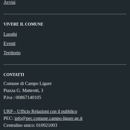
Avvisi
VIVERE IL COMUNE
Luoghi
Eventi
Territorio
CONTATTI
Comune di Campo Ligure
Piazza G. Matteotti, 3
P.iva : 00867140105
URP – Ufficio Relazioni con il pubblico
PEC:
info@pec.comune.campo-ligure.ge.it
Centralino unico: 010921003