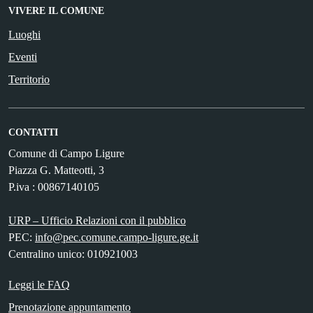
VIVERE IL COMUNE
Luoghi
Eventi
Territorio
CONTATTI
Comune di Campo Ligure
Piazza G. Matteotti, 3
P.iva : 00867140105
URP – Ufficio Relazioni con il pubblico
PEC:
info@pec.comune.campo-ligure.ge.it
Centralino unico: 010921003
Leggi le FAQ
Prenotazione appuntamento