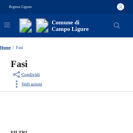
Vai ai contenuti
Vai al footer
Regione Liguria
Comune di
Campo Ligure
Contenuti in evidenza
Home
/
Fasi
Fasi
Condividi
Vedi azioni
FILTRI