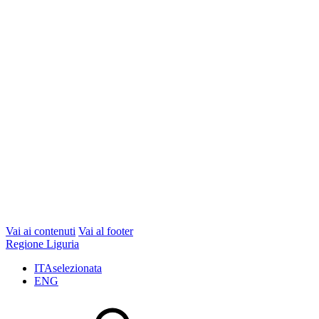
Vai ai contenuti
Vai al footer
Regione Liguria
ITA
selezionata
ENG