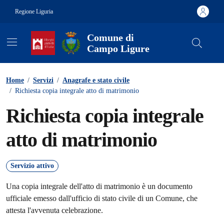
Vai ai contenuti
Vai al footer
Regione Liguria
Comune di
Campo Ligure
Contenuti in evidenza
Home
/
Servizi
/
Anagrafe e stato civile
/
Richiesta copia integrale atto di matrimonio
Richiesta copia integrale
atto di matrimonio
Servizio attivo
Una copia integrale dell'atto di matrimonio è un documento
ufficiale emesso dall'ufficio di stato civile di un Comune, che
attesta l'avvenuta celebrazione.