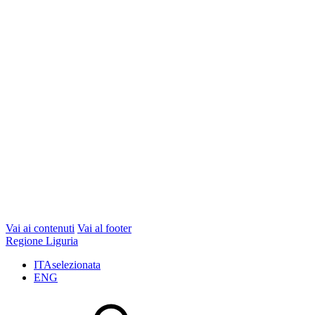
Vai ai contenuti
Vai al footer
Regione Liguria
ITA
selezionata
ENG