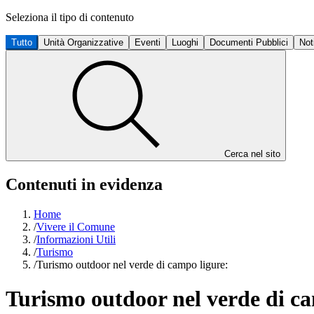
Seleziona il tipo di contenuto
Tutto
Unità Organizzative
Eventi
Luoghi
Documenti Pubblici
Not
Cerca nel sito
Contenuti in evidenza
Home
/
Vivere il Comune
/
Informazioni Utili
/
Turismo
/
Turismo outdoor nel verde di campo ligure:
Turismo outdoor nel verde di ca