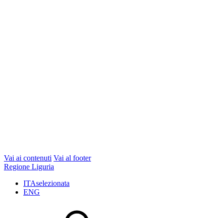
Vai ai contenuti
Vai al footer
Regione Liguria
ITA
selezionata
ENG