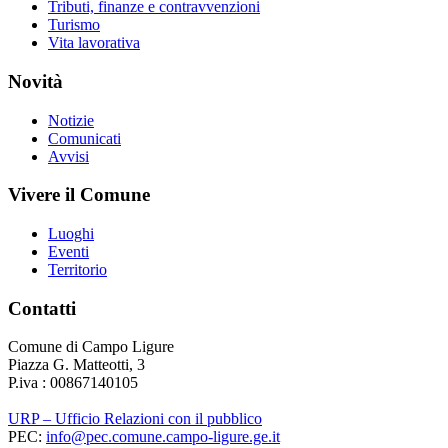
Tributi, finanze e contravvenzioni
Turismo
Vita lavorativa
Novità
Notizie
Comunicati
Avvisi
Vivere il Comune
Luoghi
Eventi
Territorio
Contatti
Comune di Campo Ligure
Piazza G. Matteotti, 3
P.iva : 00867140105
URP – Ufficio Relazioni con il pubblico
PEC:
info@pec.comune.campo-ligure.ge.it