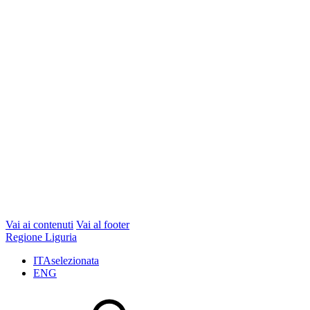
Vai ai contenuti
Vai al footer
Regione Liguria
ITA
selezionata
ENG