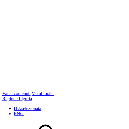
Vai ai contenuti
Vai al footer
Regione Liguria
ITA
selezionata
ENG