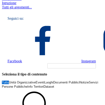
Istruzione
Tutti gli argomenti...
Seguici su:
Facebook
Instagram
Seleziona il tipo di contenuto
Tutto
Unità Organizzative
Eventi
Luoghi
Documenti Pubblici
Notizie
Servizi
Persone Pubbliche
Info Territori
Dataset