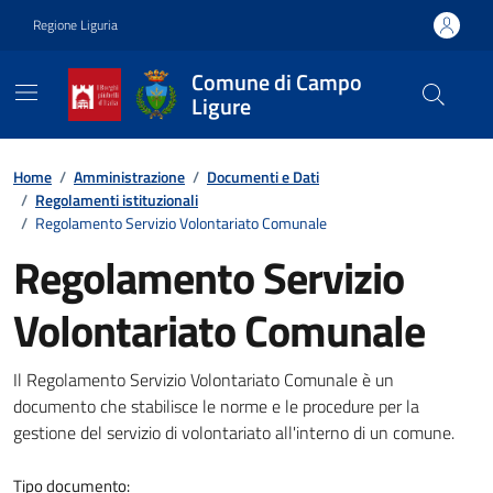
Vai ai contenuti
Vai al footer
Regione Liguria
Comune di Campo
Ligure
Contenuti in evidenza
Home
/
Amministrazione
/
Documenti e Dati
/
Regolamenti istituzionali
/
Regolamento Servizio Volontariato Comunale
Regolamento Servizio
Volontariato Comunale
Dettagli del documento
Il Regolamento Servizio Volontariato Comunale è un
documento che stabilisce le norme e le procedure per la
gestione del servizio di volontariato all'interno di un comune.
Tipo documento: