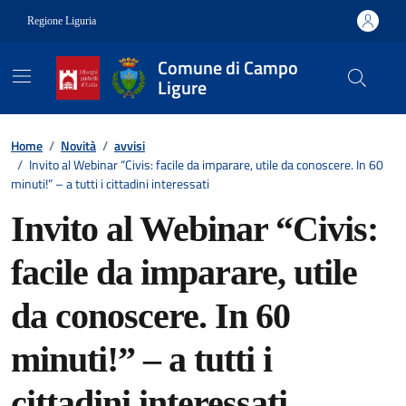
Vai ai contenuti
Vai al footer
Regione Liguria
Comune di Campo
Ligure
Contenuti in evidenza
Home
/
Novità
/
avvisi
/
Invito al Webinar “Civis: facile da imparare, utile da conoscere. In 60
minuti!” – a tutti i cittadini interessati
Invito al Webinar “Civis:
facile da imparare, utile
da conoscere. In 60
minuti!” – a tutti i
cittadini interessati