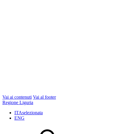
Vai ai contenuti
Vai al footer
Regione Liguria
ITA
selezionata
ENG