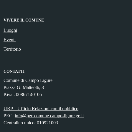
VIVERE IL COMUNE
Luoghi
Eventi
Territorio
CONTATTI
Comune di Campo Ligure
Piazza G. Matteotti, 3
P.iva : 00867140105
URP – Ufficio Relazioni con il pubblico
PEC:
info@pec.comune.campo-ligure.ge.it
Centralino unico: 010921003