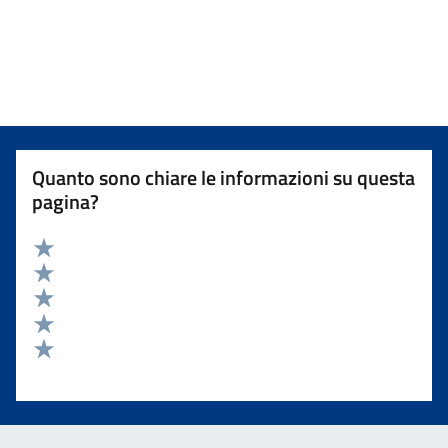
Quanto sono chiare le informazioni su questa
pagina?
Valuta 5 stelle su 5
Valuta 4 stelle su 5
Valuta 3 stelle su 5
Valuta 2 stelle su 5
Valuta 1 stelle su 5