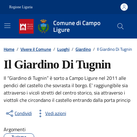
Vai ai contenuti
Vai al footer
Regione Liguria
Comune di Campo
Ligure
Contenuti in evidenza
Home
/
Vivere il Comune
/
Luoghi
/
Giardino
/
Il Giardino Di Tugnin
Il Giardino Di Tugnin
Il “Giardino di Tugnin” è sorto a Campo Ligure nel 2011 alle
pendici del castello che sovrasta il borgo. E’ raggiungibile sia
attraverso i vicoli stretti del centro storico, sia attraverso i
viottoli che circondano il castello entrando dalla porta princip
Condividi
Vedi azioni
Argomenti
Turismo