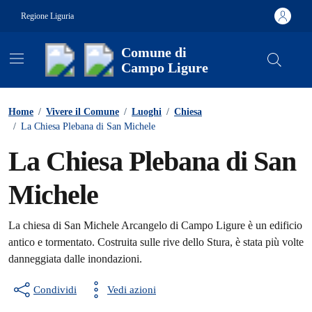
Vai ai contenuti
Vai al footer
Regione Liguria
Comune di
Campo Ligure
Contenuti in evidenza
Home
/
Vivere il Comune
/
Luoghi
/
Chiesa
/
La Chiesa Plebana di San Michele
La Chiesa Plebana di San
Michele
La chiesa di San Michele Arcangelo di Campo Ligure è un edificio
antico e tormentato. Costruita sulle rive dello Stura, è stata più volte
danneggiata dalle inondazioni.
Condividi
Vedi azioni