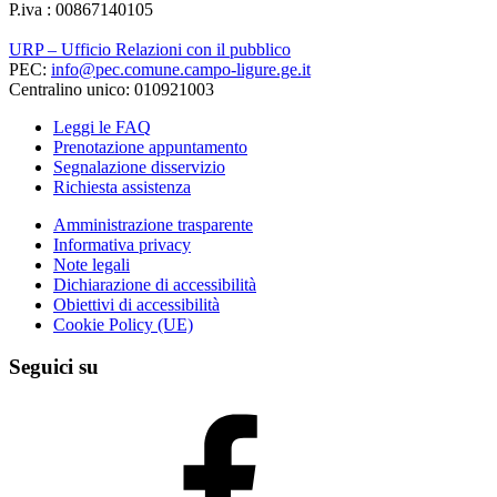
P.iva : 00867140105
URP – Ufficio Relazioni con il pubblico
PEC:
info@pec.comune.campo-ligure.ge.it
Centralino unico: 010921003
Leggi le FAQ
Prenotazione appuntamento
Segnalazione disservizio
Richiesta assistenza
Amministrazione trasparente
Informativa privacy
Note legali
Dichiarazione di accessibilità
Obiettivi di accessibilità
Cookie Policy (UE)
Seguici su