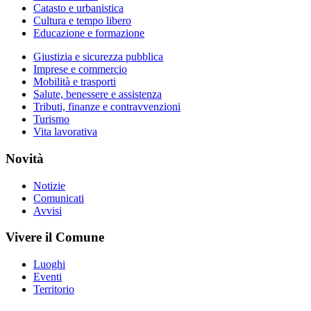
Catasto e urbanistica
Cultura e tempo libero
Educazione e formazione
Giustizia e sicurezza pubblica
Imprese e commercio
Mobilità e trasporti
Salute, benessere e assistenza
Tributi, finanze e contravvenzioni
Turismo
Vita lavorativa
Novità
Notizie
Comunicati
Avvisi
Vivere il Comune
Luoghi
Eventi
Territorio