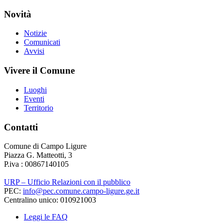
Novità
Notizie
Comunicati
Avvisi
Vivere il Comune
Luoghi
Eventi
Territorio
Contatti
Comune di Campo Ligure
Piazza G. Matteotti, 3
P.iva : 00867140105
URP – Ufficio Relazioni con il pubblico
PEC:
info@pec.comune.campo-ligure.ge.it
Centralino unico: 010921003
Leggi le FAQ