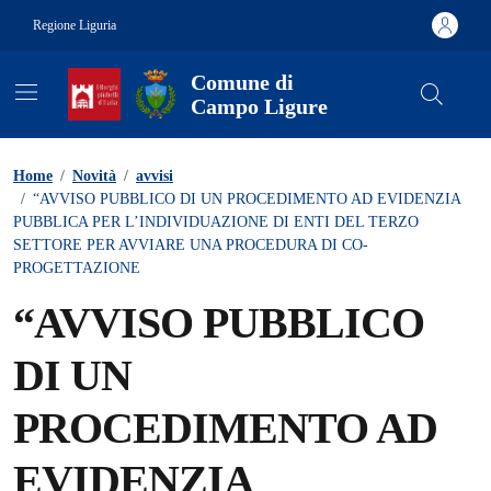
Vai ai contenuti
Vai al footer
Regione Liguria
Comune di
Campo Ligure
Contenuti in evidenza
Home
/
Novità
/
avvisi
/
“AVVISO PUBBLICO DI UN PROCEDIMENTO AD EVIDENZIA
PUBBLICA PER L’INDIVIDUAZIONE DI ENTI DEL TERZO
SETTORE PER AVVIARE UNA PROCEDURA DI CO-
PROGETTAZIONE
“AVVISO PUBBLICO
DI UN
PROCEDIMENTO AD
EVIDENZIA