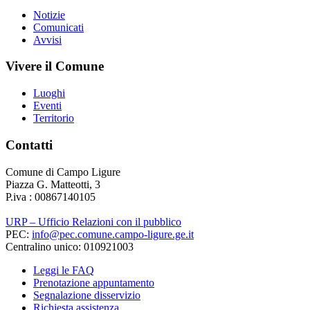
Notizie
Comunicati
Avvisi
Vivere il Comune
Luoghi
Eventi
Territorio
Contatti
Comune di Campo Ligure
Piazza G. Matteotti, 3
P.iva : 00867140105
URP – Ufficio Relazioni con il pubblico
PEC:
info@pec.comune.campo-ligure.ge.it
Centralino unico: 010921003
Leggi le FAQ
Prenotazione appuntamento
Segnalazione disservizio
Richiesta assistenza