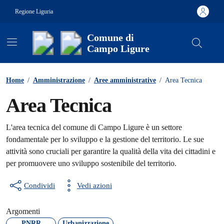
Vai ai contenuti
Vai al footer
Regione Liguria
Comune di
Campo Ligure
Contenuti in evidenza
Home
/
Amministrazione
/
Aree amministrative
/
Area Tecnica
Area Tecnica
L'area tecnica del comune di Campo Ligure è un settore
fondamentale per lo sviluppo e la gestione del territorio. Le sue
attività sono cruciali per garantire la qualità della vita dei cittadini e
per promuovere uno sviluppo sostenibile del territorio.
Condividi
Vedi azioni
Argomenti
PNRR
Urbanizzazione