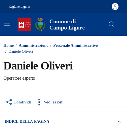
Vai ai contenuti
Vai al footer
Regione Liguria
Comune di
Campo Ligure
Contenuti in evidenza
Home
/
Amministrazione
/
Personale Amministrativo
/
Daniele Oliveri
Daniele Oliveri
Operatore esperto
Condividi
Vedi azioni
INDICE DELLA PAGINA