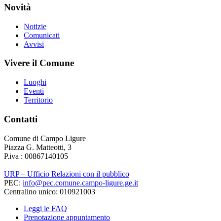
Novità
Notizie
Comunicati
Avvisi
Vivere il Comune
Luoghi
Eventi
Territorio
Contatti
Comune di Campo Ligure
Piazza G. Matteotti, 3
P.iva : 00867140105
URP – Ufficio Relazioni con il pubblico
PEC:
info@pec.comune.campo-ligure.ge.it
Centralino unico: 010921003
Leggi le FAQ
Prenotazione appuntamento