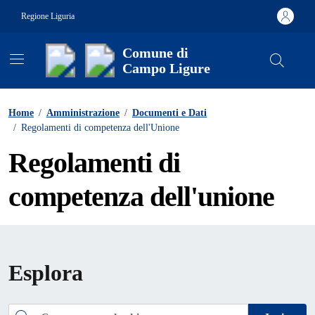
Vai ai contenuti
Vai al footer
Regione Liguria
Comune di
Campo Ligure
Contenuti in evidenza
Home
/
Amministrazione
/
Documenti e Dati
/
Regolamenti di competenza dell'Unione
Regolamenti di
competenza dell'unione
Esplora