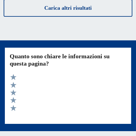
Carica altri risultati
Quanto sono chiare le informazioni su
questa pagina?
Valuta 5 stelle su 5
Valuta 4 stelle su 5
Valuta 3 stelle su 5
Valuta 2 stelle su 5
Valuta 1 stelle su 5