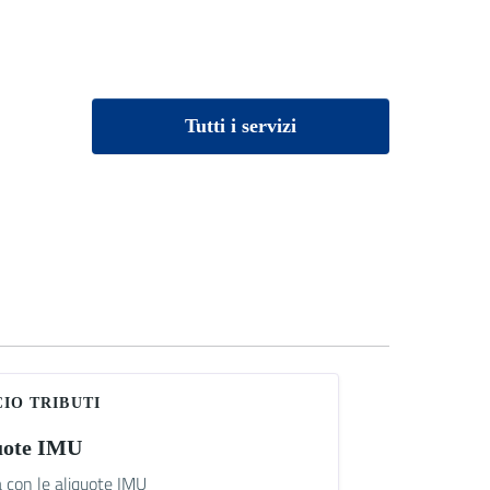
Tutti i servizi
CIO TRIBUTI
uote IMU
a con le aliquote IMU