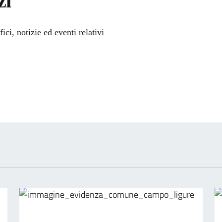
zi
'argomento
ci, notizie ed eventi relativi