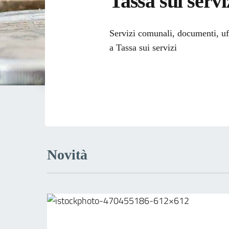
Tassa sui servi
Dettagli dell
Servizi comunali, documenti, uffi
a Tassa sui servizi
Novità