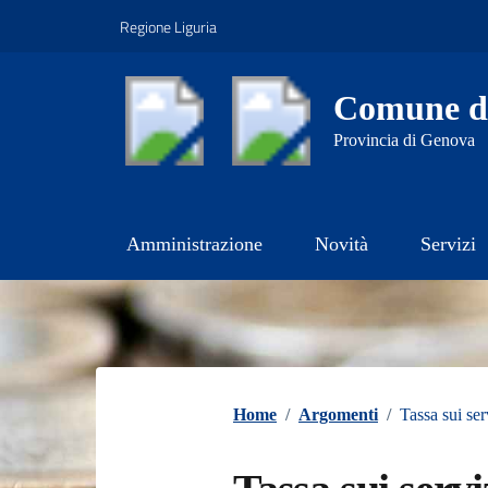
Vai ai contenuti
Vai al footer
Regione Liguria
Comune d
Provincia di Genova
Amministrazione
Novità
Servizi
Contenuti in evidenza
Home
/
Argomenti
/
Tassa sui ser