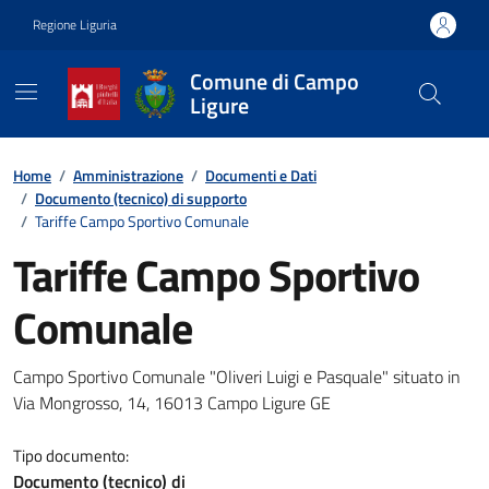
Vai ai contenuti
Vai al footer
Regione Liguria
Comune di Campo
Ligure
Contenuti in evidenza
Home
/
Amministrazione
/
Documenti e Dati
/
Documento (tecnico) di supporto
/
Tariffe Campo Sportivo Comunale
Tariffe Campo Sportivo
Comunale
Dettagli del documento
Campo Sportivo Comunale "Oliveri Luigi e Pasquale" situato in
Via Mongrosso, 14, 16013 Campo Ligure GE
Tipo documento:
Documento (tecnico) di