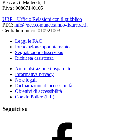
Piazza G. Matteotti, 3
P.iva : 00867140105
URP – Ufficio Relazioni con il pubblico
PEC:
info@pec.comune.campo-ligure.ge.it
Centralino unico: 010921003
Leggi le FAQ
Prenotazione appuntamento
Segnalazione disservizio
Richiesta assistenza
Amministrazione trasparente
Informativa privacy
Note legali
Dichiarazione di accessibilità
Obiettivi di accessibilità
Cookie Policy (UE)
Seguici su