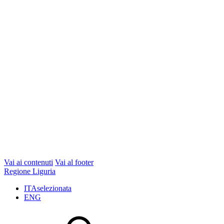
Vai ai contenuti
Vai al footer
Regione Liguria
ITA
selezionata
ENG