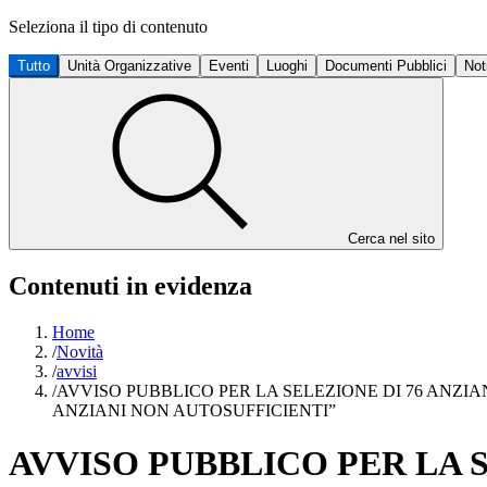
Seleziona il tipo di contenuto
Tutto
Unità Organizzative
Eventi
Luoghi
Documenti Pubblici
Not
Cerca nel sito
Contenuti in evidenza
Home
/
Novità
/
avvisi
/
AVVISO PUBBLICO PER LA SELEZIONE DI 76 ANZ
ANZIANI NON AUTOSUFFICIENTI”
AVVISO PUBBLICO PER LA 