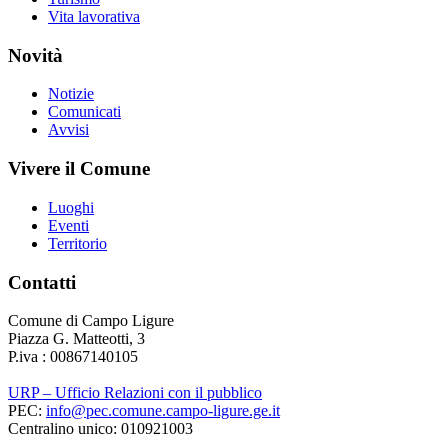
Vita lavorativa
Novità
Notizie
Comunicati
Avvisi
Vivere il Comune
Luoghi
Eventi
Territorio
Contatti
Comune di Campo Ligure
Piazza G. Matteotti, 3
P.iva : 00867140105
URP – Ufficio Relazioni con il pubblico
PEC:
info@pec.comune.campo-ligure.ge.it
Centralino unico: 010921003