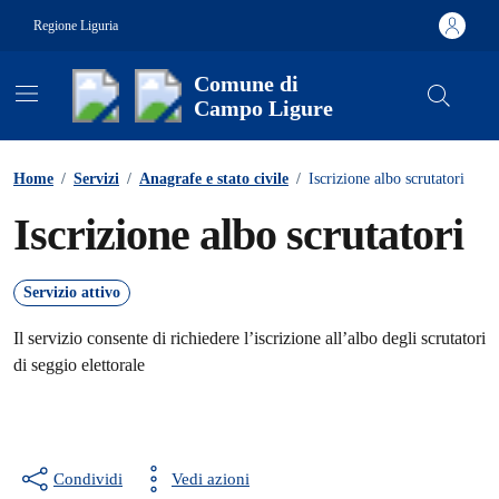
Vai ai contenuti
Vai al footer
Regione Liguria
Comune di
Campo Ligure
Contenuti in evidenza
Home
/
Servizi
/
Anagrafe e stato civile
/
Iscrizione albo scrutatori
Iscrizione albo scrutatori
Servizio attivo
Il servizio consente di richiedere l’iscrizione all’albo degli scrutatori
di seggio elettorale
Condividi
Vedi azioni