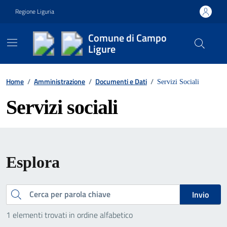
Vai ai contenuti
Vai al footer
Regione Liguria
Comune di Campo
Ligure
Contenuti in evidenza
Home
/
Amministrazione
/
Documenti e Dati
/
Servizi Sociali
Servizi sociali
Esplora
Invio
Cerca
1 elementi trovati in ordine alfabetico