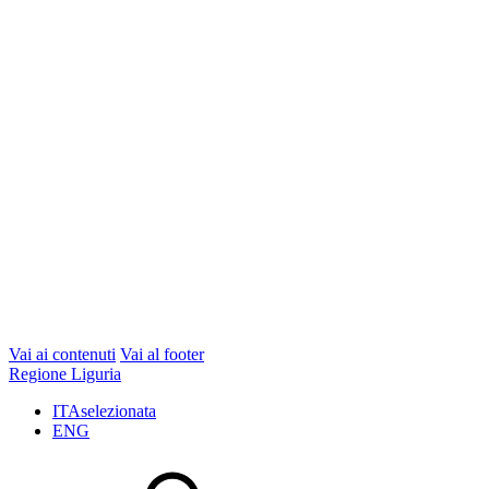
Vai ai contenuti
Vai al footer
Regione Liguria
ITA
selezionata
ENG