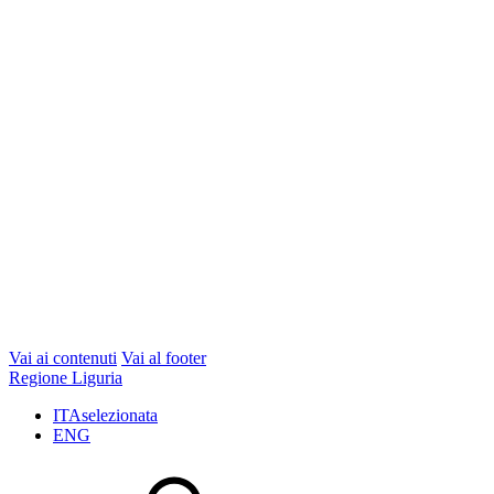
Vai ai contenuti
Vai al footer
Regione Liguria
ITA
selezionata
ENG