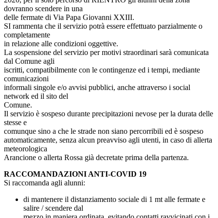
dovranno scendere in una
delle fermate di Via Papa Giovanni XXIII.
SI rammenta che il servizio potrà essere effettuato parzialmente o
completamente
in relazione alle condizioni oggettive.
La sospensione del servizio per motivi straordinari sarà comunicata
dal Comune agli
iscritti, compatibilmente con le contingenze ed i tempi, mediante
comunicazioni
informali singole e/o avvisi pubblici, anche attraverso i social
network ed il sito del
Comune.
Il servizio è sospeso durante precipitazioni nevose per la durata delle
stesse e
comunque sino a che le strade non siano percorribili ed è sospeso
automaticamente, senza alcun preavviso agli utenti, in caso di allerta
meteorologica
Arancione o allerta Rossa già decretate prima della partenza.
RACCOMANDAZIONI ANTI‐COVID 19
Si raccomanda agli alunni:
di mantenere il distanziamento sociale di 1 mt alle fermate e
salire / scendere dal
mezzo in maniera ordinata, evitando contatti ravvicinati con i