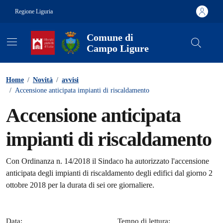
Vai ai contenuti
Vai al footer
Regione Liguria
Comune di
Campo Ligure
Contenuti in evidenza
Home
/
Novità
/
avvisi
/
Accensione anticipata impianti di riscaldamento
Accensione anticipata
impianti di riscaldamento
Dettagli della notizia
Con Ordinanza n. 14/2018 il Sindaco ha autorizzato l'accensione
anticipata degli impianti di riscaldamento degli edifici dal giorno 2
ottobre 2018 per la durata di sei ore giornaliere.
Data:
Tempo di lettura: