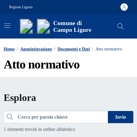
Vai ai contenuti
Vai al footer
Regione Liguria
Comune di
Campo Ligure
Contenuti in evidenza
Home
/
Amministrazione
/
Documenti e Dati
/
Atto normativo
Atto normativo
Esplora
Cerca
Invio
1 elementi trovati in ordine alfabetico