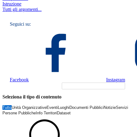
Istruzione
Tutti gli argomenti...
Seguici su:
Facebook
Instagram
Seleziona il tipo di contenuto
Tutto
Unità Organizzative
Eventi
Luoghi
Documenti Pubblici
Notizie
Servizi
Persone Pubbliche
Info Territori
Dataset